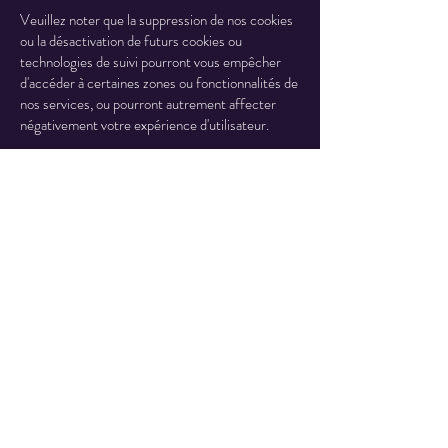
Veuillez noter que la suppression de nos cookies
ou la désactivation de futurs cookies ou
technologies de suivi pourront vous empêcher
d'accéder à certaines zones ou fonctionnalités de
nos services, ou pourront autrement affecter
négativement votre expérience d'utilisateur.
Les liens suivants peuvent être utiles, ou vous
pouvez utiliser l'option « Aide » de votre
navigateur.
Paramètres des cookies dans Firefox
Paramètres des cookies dans Internet Explorer
Paramètres des cookies dans Google Chrome
Paramètres des cookies dans Safari (OS X)
Paramètres des cookies dans Safari (iOS)
Paramètres des cookies dans Android
Pour refuser et empêcher que vos données