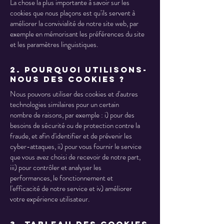
La chose la plus importante à savoir sur les
cookies que nous plaçons est qu'ils servent à
améliorer la convivialité de notre site web, par
exemple en mémorisant les préférences du site
et les paramètres linguistiques.
2. Pourquoi utilisons-
nous des cookies ?
Nous pouvons utiliser des cookies et d'autres
technologies similaires pour un certain
nombre de raisons, par exemple : i) pour des
besoins de sécurité ou de protection contre la
fraude, et afin d'identifier et de prévenir les
cyber-attaques, ii) pour vous fournir le service
que vous avez choisi de recevoir de notre part,
iii) pour contrôler et analyser les
performances, le fonctionnement et
l'efficacité de notre service et iv) améliorer
votre expérience utilisateur.