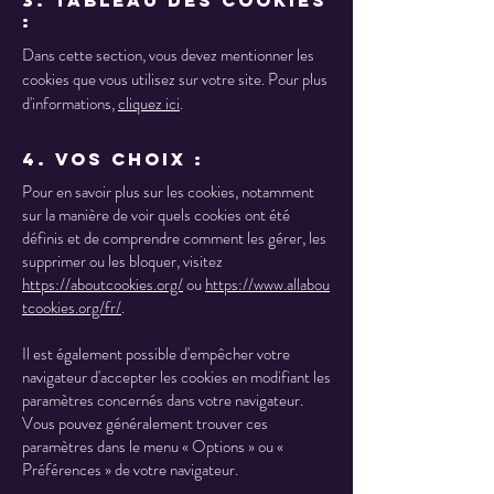
3. Tableau des cookies
:
Dans cette section, vous devez mentionner les
cookies que vous utilisez sur votre site. Pour plus
d'informations,
cliquez ici
.
4. Vos choix :
Pour en savoir plus sur les cookies, notamment
sur la manière de voir quels cookies ont été
définis et de comprendre comment les gérer, les
supprimer ou les bloquer, visitez
https://aboutcookies.org/
ou
https://www.allabou
tcookies.org/fr/
.
Il est également possible d'empêcher votre
navigateur d'accepter les cookies en modifiant les
paramètres concernés dans votre navigateur.
Vous pouvez généralement trouver ces
paramètres dans le menu « Options » ou «
Préférences » de votre navigateur.