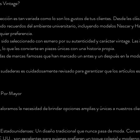
s Vintage?
cción es tan variada como lo son los gustos de tus clientes. Desde las clá
do recuerdos del ambiente universitario, incluyendo modelos Nascar y Ha
quier preferencia.
a sido seleccionado con esmero por su autenticidad y carácter vintage. Las
, lo que las convierte en piezas únicas con una historia propia.
das de marcas famosas que han marcado un antes y un después en la moda
udaderas es cuidadosamente revisado para garantizar que los artículos esté
l Por Mayor
aloramos la necesidad de brindar opciones amplias y únicas a nuestros clie
 Estadounidenses: Un diseño tradicional que nunca pasa de moda. Con em
.UU., son excelentes para quienes prefieren un toque colegial y moderno