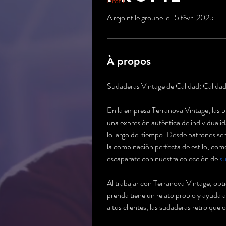
Profil
A rejoint le groupe le : 5 févr. 2025
À propos
Sudaderas Vintage de Calidad: Calidad
En la empresa Terranova Vintage, las p
una expresión auténtica de individuali
lo largo del tiempo. Desde patrones sen
la combinación perfecta de estilo, como
escaparate con nuestra colección de 
su
Al trabajar con Terranova Vintage, obti
prenda tiene un relato propio y ayuda a
a tus clientes, las sudaderas retro que