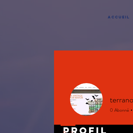
ACCUEIL
terran
0
Abonné
Profil